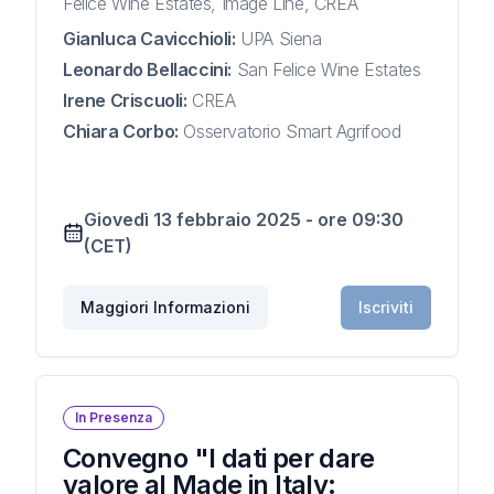
Felice Wine Estates, Image Line, CREA
Gianluca Cavicchioli
:
UPA Siena
Leonardo Bellaccini
:
San Felice Wine Estates
Irene Criscuoli
:
CREA
Chiara Corbo
:
Osservatorio Smart Agrifood
Giovedì 13 febbraio 2025
-
ore
09:30
(CET)
Maggiori Informazioni
Iscriviti
In Presenza
Convegno "I dati per dare
valore al Made in Italy: