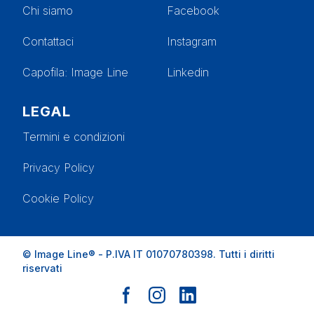
Chi siamo
Facebook
Contattaci
Instagram
Capofila
: Image Line
Linkedin
LEGAL
Termini e condizioni
Privacy Policy
Cookie Policy
© Image Line®
- P.IVA IT 01070780398.
Tutti i diritti
riservati
Facebook page
Instagram page
Linkedin page