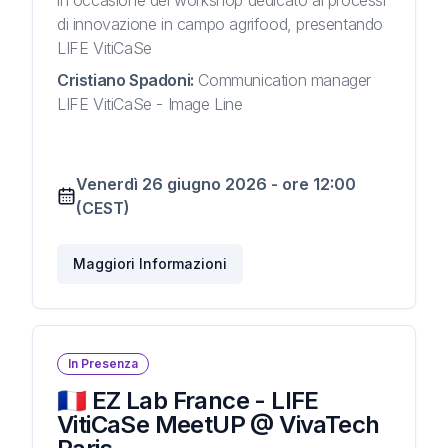
in occasione del workshop dedicato ai processi
di innovazione in campo agrifood, presentando
LIFE VitiCaSe
Cristiano Spadoni
:
Communication manager
LIFE VitiCaSe - Image Line
Venerdì 26 giugno 2026
-
ore
12:00
(CEST)
Maggiori Informazioni
In Presenza
🇫🇷 EZ Lab France - LIFE
VitiCaSe MeetUP @ VivaTech