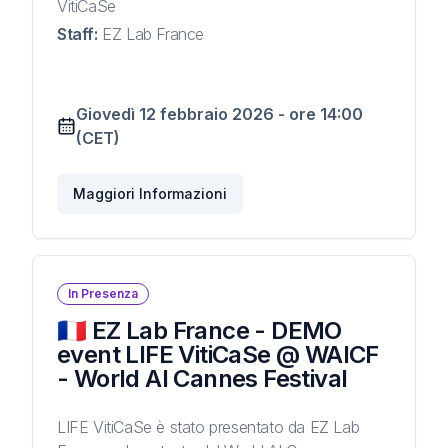
VitiCaSe
Staff
:
EZ Lab France
Giovedì 12 febbraio 2026
-
ore
14:00
(CET)
Maggiori Informazioni
In Presenza
🇫🇷 EZ Lab France - DEMO
event LIFE VitiCaSe @ WAICF
- World AI Cannes Festival
LIFE VitiCaSe è stato presentato da EZ Lab